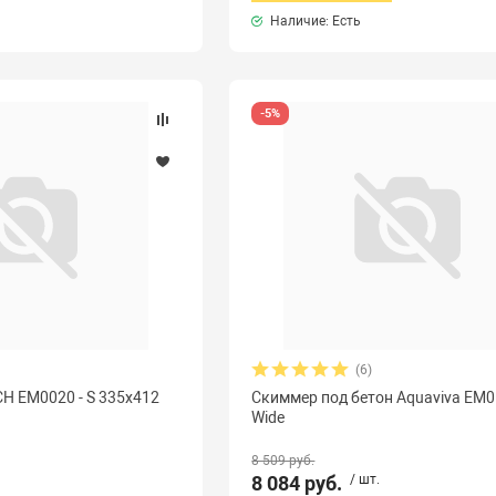
Наличие: Есть
-5%
(6)
H EM0020 - S 335x412
Скиммер под бетон Aquaviva EM
Wide
8 509 руб.
8 084 руб.
/ шт.