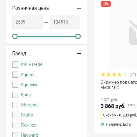
-5%
Розничная цена
Бренд
ABLETECH
Aquant
(21)
Скиммер под бето
Aquaviva
EM0010C
Boda
4 071 руб.
Fiberpool
3 868 руб.
/ шт.
Fitstar
Экономия: 203 руб
Наличие: Есть
Flexinox
Hayward