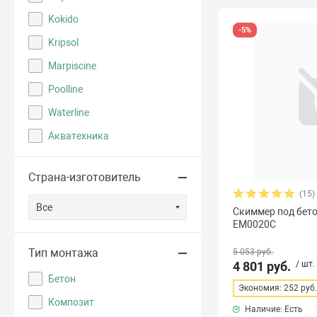
Kokido
-5%
Kripsol
Marpiscine
Poolline
Waterline
Акватехника
Страна-изготовитель
(15)
Все
Скиммер под бето
EM0020C
Тип монтажа
5 053 руб.
4 801 руб.
/ шт.
Бетон
Экономия: 252 руб
Композит
Наличие: Есть