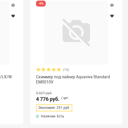
-5%
(16)
X/LX/W
Скиммер под лайнер Aquaviva Standard
EM0010V
5 027 руб.
4 776 руб.
/ шт.
Экономия: 251 руб.
Наличие: Есть