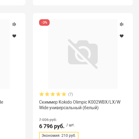
-3%
(7)
de
Скиммер Kokido Olimpic K002WBX/LX/W
Wide универсальный (белый)
7 006 руб.
6 796 руб.
/ шт.
Экономия: 210 руб.