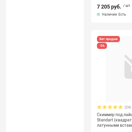
7 205 руб.
/ шт.
Наличие: Есть
Хит продаж
-5%
(24)
Скиммер под лайн
Standart (квадра
латунными встав