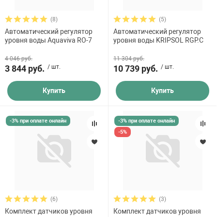
 для бассейна
(8)
(5)
Автоматический регулятор
Автоматический регулятор
тинги
уровня воды Aquaviva RO-7
уровня воды KRIPSOL RGP.C
4 046 руб.
11 304 руб.
е материалы
3 844 руб.
/ шт.
10 739 руб.
/ шт.
Купить
Купить
-3% при оплате онлайн
-3% при оплате онлайн
-5%
воздуха
манообразования
(6)
(3)
Комплект датчиков уровня
Комплект датчиков уровня
таллические