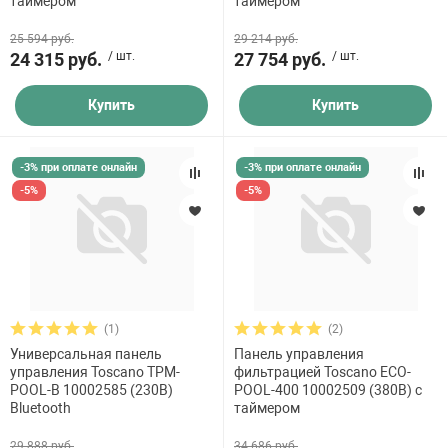
таймером
таймером
25 594 руб.
29 214 руб.
24 315 руб.
/ шт.
27 754 руб.
/ шт.
Купить
Купить
-3% при оплате онлайн
-3% при оплате онлайн
-5%
-5%
(1)
(2)
Универсальная панель
Панель управления
управления Toscano TPM-
фильтрацией Toscano ECO-
POOL-B 10002585 (230В)
POOL-400 10002509 (380В) с
Bluetooth
таймером
29 888 руб.
34 686 руб.