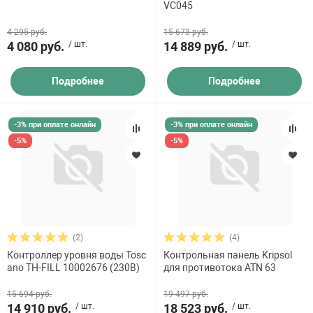
VC045
4 295 руб.
15 673 руб.
4 080 руб.
/ шт.
14 889 руб.
/ шт.
Подробнее
Подробнее
-3% при оплате онлайн
-3% при оплате онлайн
-5%
-5%
(2)
(4)
Контроллер уровня воды Tosc
Контрольная панель Kripsol
ano TH-FILL 10002676 (230В)
для противотока ATN 63
15 694 руб.
19 497 руб.
14 910 руб.
/ шт.
18 523 руб.
/ шт.