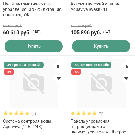
Пульт автоматического
Автоматический клапан
управления DIN - фильтрация,
Aquaviva iWash24T
подогрев, УФ
63 800 руб.
111 469 руб.
60 610 руб.
/ шт.
105 896 руб.
/ шт.
Купить
Купить
-3% при оплате онлайн
-3% при оплате онлайн
-5%
-5%
(2)
(1)
Система контроля воды
Панель управления
Aquaviva (12B - 24B)
аттракционами с
пневмопускателем FIberpool