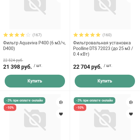
Макс. пропускная способность, м³/час
(167)
(160)
Фильтр Aquaviva P400 (6 м3/ч,
Фильтровальная установка
D400)
Poolline DTS 72023 (до 25 м3 /
0.4 кВт)
Подключение
22 524 руб.
21 398 руб.
/ шт.
22 704 руб.
/ шт.
Боковое
Верхнее
Купить
Купить
Тип соединения
-3% при оплате онлайн
-3% при оплате онлайн
-10%
-10%
Назначение фильтра
Домашние бассейны
Домашние бассейны , Коммерческие бассейны