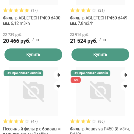
Коммерческие бассейны
(17)
(21)
Фильтр ABLETECH P400 d400
Фильтр ABLETECH P450 d449
Пруды
мм, 6,12 m3/h
мм, 7,8m3/h
22 739 руб.
23 916 руб.
Загрузка песка, кг
20 466 руб.
/ шт.
21 524 руб.
/ шт.
Купить
Купить
-3% при оплате онлайн
-3% при оплате онлайн
-5%
(47)
(86)
Песочный фильтр с боковым
Фильтр Aquaviva P450 (8 м3/ч,