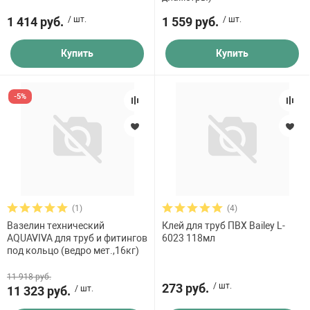
 для бассейна
1 414 руб.
/ шт.
1 559 руб.
/ шт.
тинги
Купить
Купить
е материалы
-5%
(1)
(4)
воздуха
Вазелин технический
Клей для труб ПВХ Bailey L-
AQUAVIVA для труб и фитингов
6023 118мл
под кольцо (ведро мет.,16кг)
манообразования
11 918 руб.
273 руб.
/ шт.
11 323 руб.
/ шт.
таллические