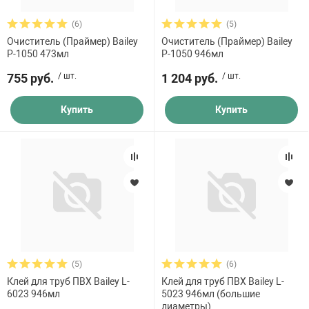
бассейнов
Ультрафиолето
Циркуляционны
Гейзеры
(6)
(5)
 поручни
Запчасти, друг
Тепловые насо
Зонты и шезлон
Пульты управле
Очиститель (Праймер) Bailey
Бренд
Очиститель (Праймер) Bailey
аксессуары
Запчасти, расх
мощности SAW
P-1050 473мл
P-1050 946мл
Запчасти и акс
аксессуары
Aquaviva
ракционы и
Комплекты сад
755 руб.
/ шт.
1 204 руб.
/ шт.
и
Инфракрасные 
Bailey
Купить
Купить
Противоскольз
Страна-изготовитель
звлечения
Запчасти и акс
Теплосберегаю
Все
ие для автоматизации
Сматывающие у
ие для дезинфекции
Ограждение дл
(5)
(6)
ссейном
Клей для труб ПВХ Bailey L-
Клей для труб ПВХ Bailey L-
6023 946мл
5023 946мл (большие
диаметры)