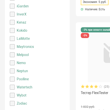
Экономия: 5 руб.
iGarden
Наличие: Есть
InverX
Kenaz
-3% при оплате онла
Kokido
-5%
LaMotte
Maytronics
Melpool
Nemo
Neptun
Poolline
(25)
Watertech
Тестер FlexiTester
Wybot
Zodiac
1 832 руб.