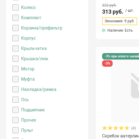
322 руб.
Колесо
313 руб.
/ шт.
Комплект
Экономия: 9 руб.
Корзина/префильтр
Наличие: Есть
Корпус
Крыльчатка
-3% при оплате онла
Крышка/люк
-3%
Мотор
Муфта
Накладка/рамка
Ось
Подшипник
Прочее
(4)
Пульт
Скребок ватерлин