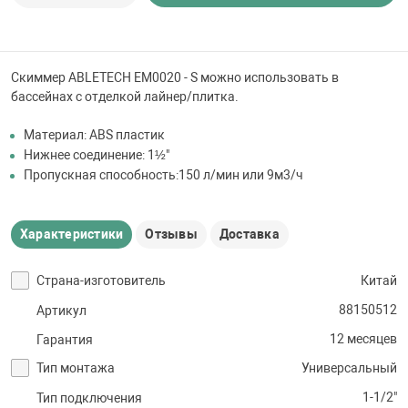
 для бассейна
тинги
Скиммер ABLETECH EM0020 - S можно использовать в
бассейнах с отделкой лайнер/плитка.
е материалы
Материал: ABS пластик
Нижнее соединение: 1½"
Пропускная способность:150 л/мин или 9м3/ч
Характеристики
Отзывы
Доставка
Страна-изготовитель
Китай
воздуха
88150512
Артикул
12 месяцев
Гарантия
манообразования
Тип монтажа
Универсальный
1-1/2"
Тип подключения
таллические