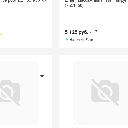
Fiberpool под противоток
Шланг массажный Fitstar Тайфун
(7551050)
.
5 125 руб.
/ шт.
Наличие: Есть