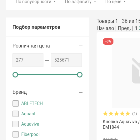
По популярности
По алфавиту
По цене
Товары 1 - 36 из 1
Подбор параметров
Начало | Пред. |
1
-5%
Розничная цена
Бренд
ABLETECH
Aquant
(2)
Кнопка Aquaviva 
Aquaviva
EM1844
Fiberpool
277 руб.