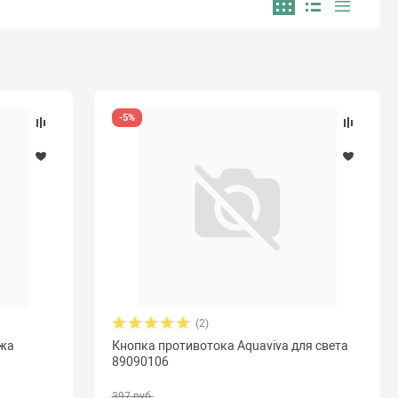
-5%
(2)
ажа
Кнопка противотока Aquaviva для света
89090106
397 руб.