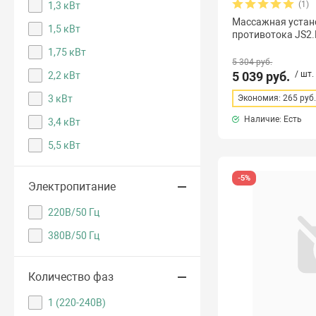
(1)
1,3 кВт
Массажная устано
1,5 кВт
противотока JS2.
1,75 кВт
5 304 руб.
5 039 руб.
/ шт.
2,2 кВт
3 кВт
Экономия: 265 руб
Наличие: Есть
3,4 кВт
5,5 кВт
-5%
Электропитание
220В/50 Гц
380В/50 Гц
Количество фаз
1 (220-240В)