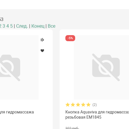
53
2
3
4
5
|
След.
|
Конец
|
Все
-5%
(2)
для гидромассажа
Кнопка Aquaviva для гидромасс
резьбовая EM1845
302 руб.