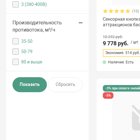
3 (380-400В)
(10)
Сенсорная кнопка
Производительность
аттракционов бас
противотока, м³/ч
10 292 руб.
35-50
9 778 руб.
/ шт.
50-79
Экономия: 514 руб
80 и выше
Наличие: Есть
-3% при оплате онла
-5%