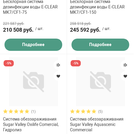
Бесхлорная система
Бесхлорная система
 для бассейна
дезинфекции воды E-CLEAR
дезинфекции воды E-CLEAR
MK7/CF1-75
MK7/CF1-150
тинги
221 587 руб.
258 518 руб.
210 508 руб.
/ шт.
245 592 руб.
/ шт.
е материалы
Подробнее
Подробнее
-5%
-5%
воздуха
(1)
(5)
манообразования
Система обеззараживания
Система обеззараживания
Sugar Valley Oxilife Comercial,
Sugar Valley Aquascenic
Гидролиз
Commercial
таллические