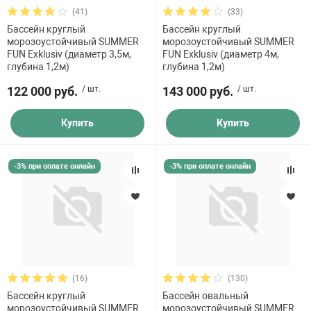
 для бассейна
2 м
(41)
(33)
Бассейн круглый
Бассейн круглый
3 м
морозоустойчивый SUMMER
морозоустойчивый SUMMER
тинги
FUN Exklusiv (диаметр 3,5м,
FUN Exklusiv (диаметр 4м,
3.5 м
глубина 1,2м)
глубина 1,2м)
4 м
122 000 руб.
/ шт.
143 000 руб.
/ шт.
е материалы
4.2 м
Купить
Купить
4.5 м
5 м
-3% при оплате онлайн
-3% при оплате онлайн
6 м
7 м
воздуха
манообразования
(16)
(130)
Бассейн круглый
Бассейн овальный
таллические
морозоустойчивый SUMMER
морозоустойчивый SUMMER