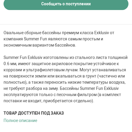
 для бассейна
Сообщить о поступлении
тинги
Овальные сборные бассейны премиум класса Exklusiv от
компания Summer Fun являются самым простым и
е материалы
экономичным вариантом бассейнов.
Summer Fun Exklusiv изготовлены из стального листа толщиной
0.6 мм, имеют защитное акриловое покрытие устойчивое к
коррозии и ультрафиолетовым лучам. Могут устанавливаться
на поверхности земли или вкапываться в грунт (частично или
полностью), а также переносить низкие температуры воздуха,
не требуют разбора на зиму. Бассейны Summer Fun Exklusiv
воздуха
эксплуатируются только с песочным фильтром (в комплект
поставки не входит, приобретается отдельно).
манообразования
ТОВАР ДОСТУПЕН ПОД ЗАКАЗ
Полное описание
таллические