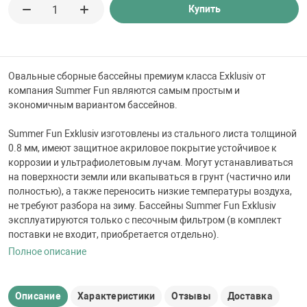
 для бассейна
Купить
тинги
Овальные сборные бассейны премиум класса Exklusiv от
компания Summer Fun являются самым простым и
е материалы
экономичным вариантом бассейнов.
Summer Fun Exklusiv изготовлены из стального листа толщиной
0.8 мм, имеют защитное акриловое покрытие устойчивое к
коррозии и ультрафиолетовым лучам. Могут устанавливаться
на поверхности земли или вкапываться в грунт (частично или
полностью), а также переносить низкие температуры воздуха,
не требуют разбора на зиму. Бассейны Summer Fun Exklusiv
воздуха
эксплуатируются только с песочным фильтром (в комплект
поставки не входит, приобретается отдельно).
Полное описание
манообразования
Описание
Характеристики
Отзывы
Доставка
таллические