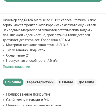
 для бассейна
тинги
Скиммер под бетон Marpiscine 19122 класса Premium. Узкое
горло. Имеет фронтальную корзину из нержавеющей стали.
Закладные Marpiscine отличаются эстетическим видом и
е материалы
повышенной надежностью, срок службы таких деталей
достигает десятков лет. Горловина 400 мм.
Материал: нержавеющая сталь AISI 316L
Тип установки: под бетон
Соединение: 2"
Пропускная способность: 7.5 м³/ч
Полное описание
воздуха
Описание
Характеристики
Отзывы
Доставка
манообразования
Полированное покрытие
Стойкость к химии и УФ
таллические
Цельная конструкция из стали