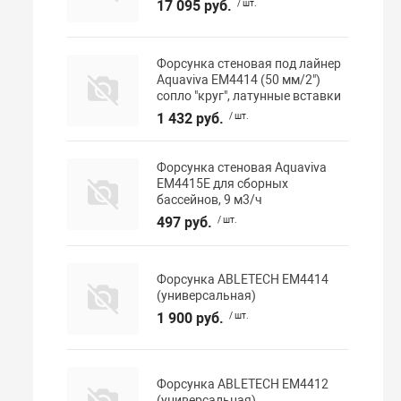
17 095 руб.
/ шт.
Форсунка стеновая под лайнер
Aquaviva EM4414 (50 мм/2")
сопло "круг", латунные вставки
1 432 руб.
/ шт.
Форсунка стеновая Aquaviva
EM4415E для сборных
бассейнов, 9 м3/ч
497 руб.
/ шт.
Форсунка ABLETECH EM4414
(универсальная)
1 900 руб.
/ шт.
Форсунка ABLETECH EM4412
(универсальная)