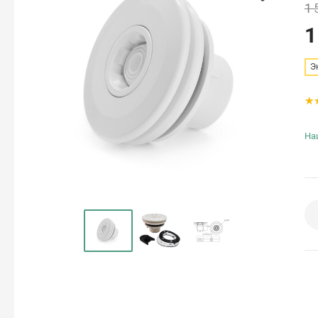
1 
1
Э
На