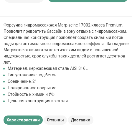
 для бассейна
тинги
Форсунка гидромассажная Marpiscine 17002 класса Premium.
Позволит превратить бассейн в зону отдыха с гидромассажем.
Специальная конструкция позволяет создать сильный поток
е материалы
воды для оптимального гидромассажного эффекта. Закладные
Marpiscine отличаются эстетическим видом и повышенной
надежностью, срок службы таких деталей достигает десятков
лет.
Материал: нержавеющая сталь AISI 316L
Тип установки: под бетон
Соединение: 2"
Полированное покрытие
воздуха
Стойкость к химии и УФ
Цельная конструкция из стали
манообразования
Характеристики
Отзывы
Доставка
таллические