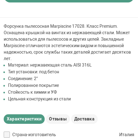
 для бассейна
тинги
Форсунка пылесосная Marpiscine 17028. Класс Premium.
Оснащена крышкой на винтах из нержавеющей стали. Может
использоваться для пылесосов и других целей. Закладные
е материалы
Marpiscine отличаются эстетическим видом и повышенной
надежностью, срок службы таких деталей достигает десятков
лет.
Материал: нержавеющая сталь AISI 316L
Тип установки: под бетон
Соединение: 2"
Полированное покрытие
Стойкость к химии и УФ
воздуха
Цельная конструкция из стали
манообразования
Характеристики
Отзывы
Доставка
Страна-изготовитель
Италия
таллические