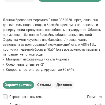
 для бассейна
тинги
Донная бронзовая форсунка Fitstar 3864020 - предназначена
для системы подачи воды в бассейн в режимах наполнения и
рециркуляции, пропускная способность регулируется. Область
е материалы
применения - бетонные бассейны облицованные плиткой.
Форсунка монтируется в дно бассейна. Лицевая часть
выполнена из полированной нержавеющей стали AISI-316L,
корпус из пушечной бронзы "Rg5". Есть возможность изменять
направление потока воды.
Материал: нержавеющая сталь + бронза
Соединение: внешнее - 2"
Скорость протока: регулируемая до 30 м³/ч.
воздуха
Характеристики
Отзывы
Доставка
манообразования
Страна-изготовитель
Германия
таллические
2886
Артикул