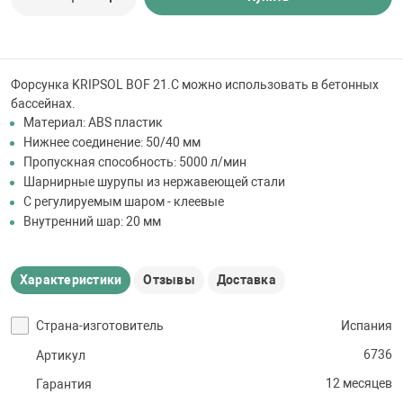
 для бассейна
тинги
Форсунка KRIPSOL BOF 21.C можно использовать в бетонных
бассейнах.
е материалы
Материал: ABS пластик
Нижнее соединение: 50/40 мм
Пропускная способность: 5000 л/мин
Шарнирные шурупы из нержавеющей стали
С регулируемым шаром - клеевые
Внутренний шар: 20 мм
Характеристики
Отзывы
Доставка
воздуха
Страна-изготовитель
Испания
манообразования
6736
Артикул
12 месяцев
Гарантия
таллические