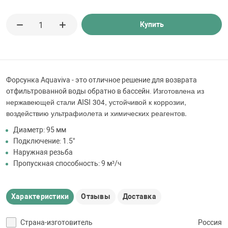
 для бассейна
Купить
тинги
е материалы
Форсунка Aquaviva - это отличное решение для возврата
Изготовлена из
отфильтрованной воды обратно в бассейн.
нержавеющей стали AISI 304, устойчивой к коррозии,
воздействию ультрафиолета и химических реагентов.
Диаметр: 95 мм
Подключение: 1.5"
Наружная резьба
воздуха
Пропускная способность: 9 м³/ч
манообразования
Характеристики
Отзывы
Доставка
Страна-изготовитель
Россия
таллические