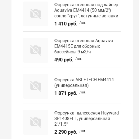
Форсунка стеновая под лайнер
Aquaviva EM4414 (50 мм/2")
сопло "круг", латунные вставки
1 410 руб.
/ шт.
Форсунка стеновая Aquaviva
EM4415E для сборных
бассейнов, 9 м3/ч
490 руб.
/ шт.
Форсунка ABLETECH EM4414
(универсальная)
1 871 руб.
/ шт.
Форсунка пылесосная Hayward
SP1408ELL, универсальная
2”/1.5”
2 290 руб.
/ шт.