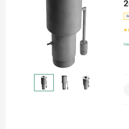
2
Э
На