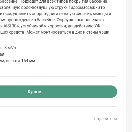
бассейне. Подходит для всех типов покрытия бассейна.
авленную водо-воздушную струю. Гидромассаж - это
иться, укрепить опорно-двигательную систему, мышцы и
емяпровождение в бассейне. Форсунка выполнена из
AISI 304, устойчивой к коррозии, воздействию УФ-
щих средств. Может монтироваться в дно и стены чаши
: 8 м³/ч
ая
мм, высота 164 мм
Купить
Поделиться