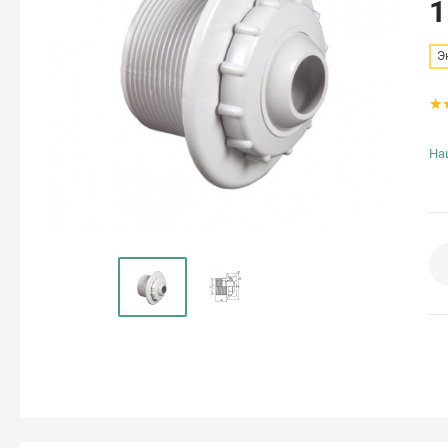
1
Э
На