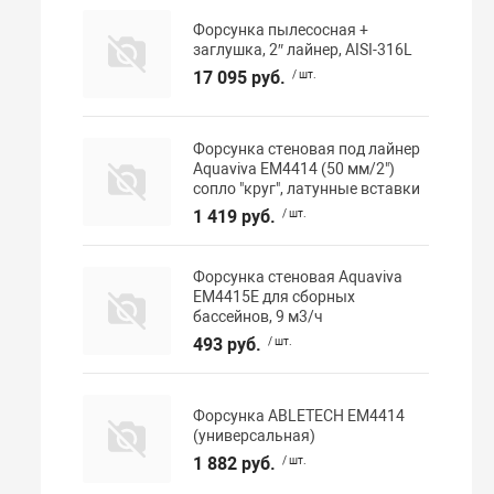
Форсунка пылесосная +
заглушка, 2″ лайнер, AISI-316L
17 095 руб.
/ шт.
Форсунка стеновая под лайнер
Aquaviva EM4414 (50 мм/2")
сопло "круг", латунные вставки
1 419 руб.
/ шт.
Форсунка стеновая Aquaviva
EM4415E для сборных
бассейнов, 9 м3/ч
493 руб.
/ шт.
Форсунка ABLETECH EM4414
(универсальная)
1 882 руб.
/ шт.