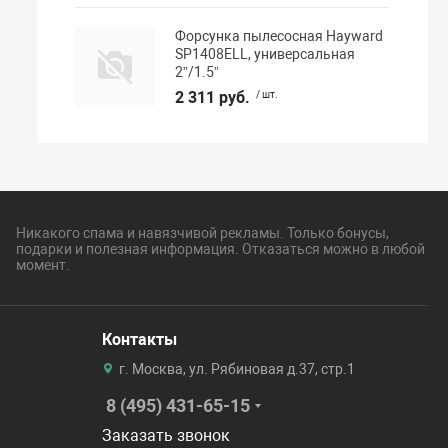
Форсунка пылесосная Hayward
SP1408ELL, универсальная
2”/1.5”
2 311 руб.
/ шт.
Никакого спама и навязчивой рекламы. Только бонусы,
подарки и полезная информация. Отказаться можно в любой
момент.
Контакты
г. Москва, ул. Рябиновая д.37, стр.1
8 (495) 431-65-15
Заказать звонок