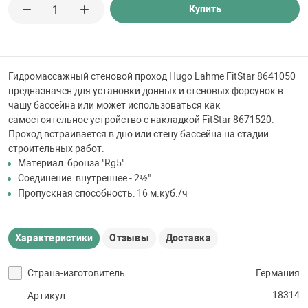
 для бассейна
Купить
тинги
Гидромассажный стеновой проход Hugo Lahme FitStar 8641050
предназначен для установки донных и стеновых форсунок в
е материалы
чашу бассейна или может использоваться как
самостоятельное устройство с накладкой FitStar 8671520.
Проход встраивается в дно или стену бассейна на стадии
строительных работ.
Материал: бронза "Rg5"
Соединение: внутреннее - 2½"
Пропускная способность: 16 м.куб./ч
воздуха
Характеристики
Отзывы
Доставка
манообразования
Страна-изготовитель
Германия
18314
Артикул
таллические