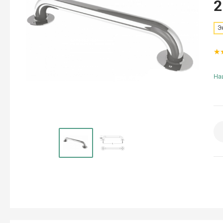
2
Э
На