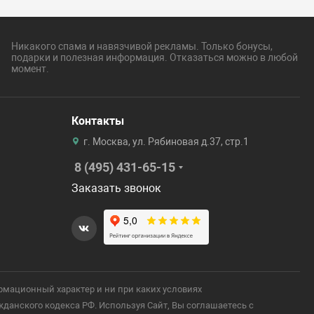
Никакого спама и навязчивой рекламы. Только бонусы,
подарки и полезная информация. Отказаться можно в любой
момент.
Контакты
г. Москва, ул. Рябиновая д.37, стр.1
8 (495) 431-65-15
Заказать звонок
рмационный характер и ни при каких условиях
анского кодекса РФ. Используя Сайт, Вы соглашаетесь с