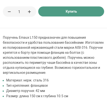
 для бассейна
Купить
тинги
е материалы
Поручень Emaux L150 предназначен для повышения
безопасности и удобства пользования бассейнами. Изготовлен
из полированной нержавеющей стали марки AISI-316. Поручни
крепятся к борту при помощи фланцев на болтах (с
использованием пластикового дюбеля). Поручень можно
расположить по периметру чаши бассейна в качестве зоны
отдыха купающихся на глубине. Возможно горизонтальное и
вертикальное размещение.
воздуха
Материал: нерж. сталь 316
Тип крепления: фланцевое
Диаметр поручня: 42 мм
манообразования
Размер: длина 150 см х глубина 10.5 см
таллические