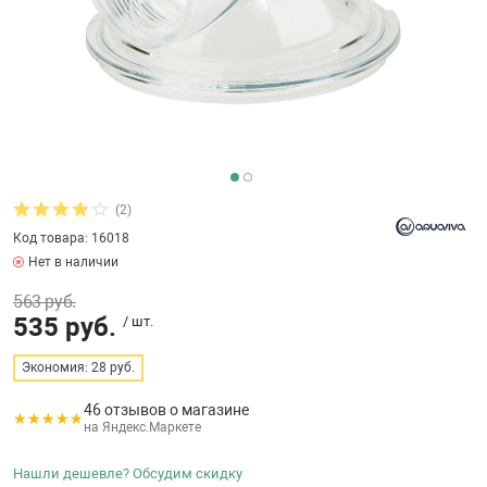
бассейнов
Ультрафиолето
Циркуляционны
Гейзеры
 поручни
Запчасти, друг
Тепловые насо
Зонты и шезлон
Пульты управле
аксессуары
Запчасти, расх
мощности SAW
Запчасти и акс
аксессуары
ракционы и
Комплекты сад
и
Инфракрасные 
Противоскольз
звлечения
Запчасти и акс
(2)
Код товара: 16018
Теплосберегаю
Нет в наличии
ие для автоматизации
563 руб.
Сматывающие у
535 руб.
/ шт.
ие для дезинфекции
Экономия: 28 руб.
Ограждение дл
46 отзывов о магазине
на Яндекс.Маркете
ссейном
Нашли дешевле? Обсудим скидку