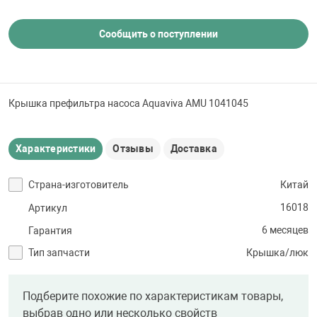
 для бассейна
Сообщить о поступлении
тинги
е материалы
Крышка префильтра насоса Aquaviva AMU 1041045
Характеристики
Отзывы
Доставка
Страна-изготовитель
Китай
16018
Артикул
воздуха
6 месяцев
Гарантия
Тип запчасти
Крышка/люк
манообразования
Подберите похожие по характеристикам товары,
выбрав одно или несколько свойств
таллические