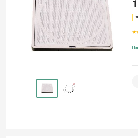
1
Э
На