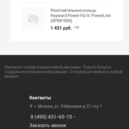
Уплотнительное кольцо
Hayward Power-Flo II/ PowerLine
(SPX8100S)
1 431 руб.
/ шт.
Никакого спама и навязчивой рекламы. Только бонусы,
подарки и полезная информация. Отказаться можно в любой
момент.
Контакты
г. Москва, ул. Рябиновая д.37, стр.1
8 (495) 431-65-15
Заказать звонок