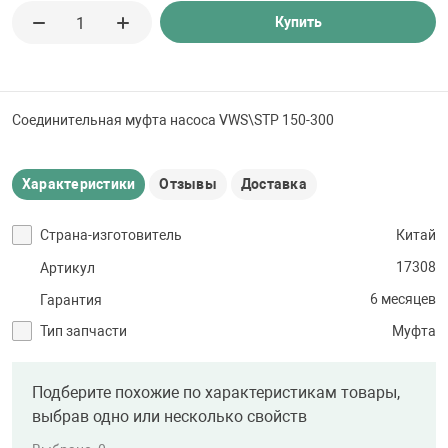
 для бассейна
Купить
тинги
Соединительная муфта насоса VWS\STP 150-300
е материалы
Характеристики
Отзывы
Доставка
Страна-изготовитель
Китай
17308
Артикул
6 месяцев
Гарантия
воздуха
Тип запчасти
Муфта
манообразования
Подберите похожие по характеристикам товары,
выбрав одно или несколько свойств
таллические