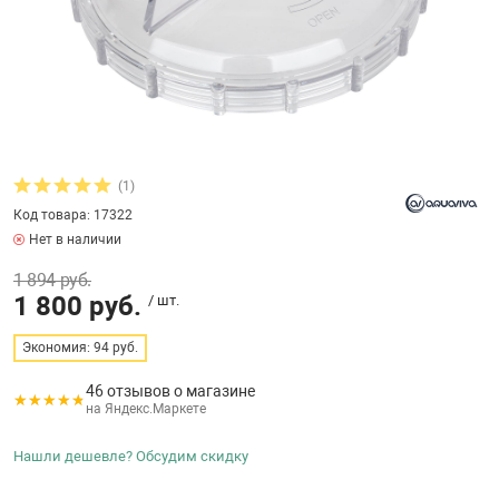
бассейнов
Ультрафиолето
Циркуляционны
Гейзеры
 поручни
Запчасти, друг
Тепловые насо
Зонты и шезлон
Пульты управле
аксессуары
Запчасти, расх
мощности SAW
Запчасти и акс
аксессуары
ракционы и
Комплекты сад
и
Инфракрасные 
Противоскольз
(1)
звлечения
Запчасти и акс
Код товара: 17322
Нет в наличии
Теплосберегаю
1 894 руб.
ие для автоматизации
1 800 руб.
/ шт.
Сматывающие у
ие для дезинфекции
Экономия: 94 руб.
46 отзывов о магазине
Ограждение дл
на Яндекс.Маркете
ссейном
Нашли дешевле? Обсудим скидку