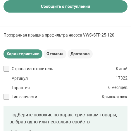
 для бассейна
Сообщить о поступлении
тинги
Прозрачная крышка префильтра насоса VWS\STP 25-120
е материалы
Характеристики
Отзывы
Доставка
Страна-изготовитель
Китай
17322
Артикул
6 месяцев
Гарантия
воздуха
Тип запчасти
Крышка/люк
манообразования
Подберите похожие по характеристикам товары,
выбрав одно или несколько свойств
таллические