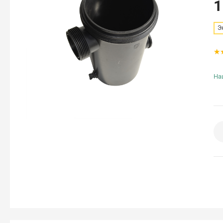
1
Э
На