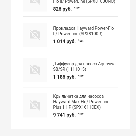
Flo II/ PowerLine (SPX8100UNO)
826 руб.
/ шт.
Прокладка Hayward Power-Flo
II/ PowerLine (SPX8100R)
1 014 руб.
/ шт.
Диффузор для насоса Aquaviva
SB/SR (1111015)
1 186 руб.
/ шт.
Крыльчатка для насосов
Hayward Max-Flo/ PowerLine
Plus 1 НР (SPX1611CEX)
9 741 руб.
/ шт.