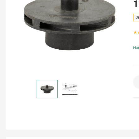
1
Э
На