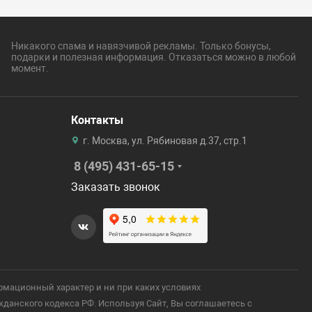
Никакого спама и навязчивой рекламы. Только бонусы,
подарки и полезная информация. Отказаться можно в любой
момент.
Контакты
г. Москва, ул. Рябиновая д.37, стр.1
8 (495) 431-65-15
Заказать звонок
рмационный характер и ни при каких условиях
анского кодекса РФ. Используя Сайт, Вы соглашаетесь с