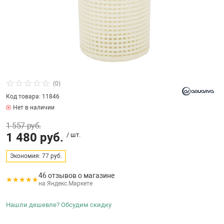
бассейнов
Ультрафиолето
Циркуляционны
Гейзеры
 поручни
Запчасти, друг
Тепловые насо
Зонты и шезлон
Пульты управле
аксессуары
Запчасти, расх
мощности SAW
Запчасти и акс
аксессуары
ракционы и
Комплекты сад
и
Инфракрасные 
Противоскольз
(0)
звлечения
Запчасти и акс
Код товара: 11846
Нет в наличии
Теплосберегаю
1 557 руб.
ие для автоматизации
1 480 руб.
/ шт.
Сматывающие у
ие для дезинфекции
Экономия: 77 руб.
46 отзывов о магазине
Ограждение дл
на Яндекс.Маркете
ссейном
Нашли дешевле? Обсудим скидку