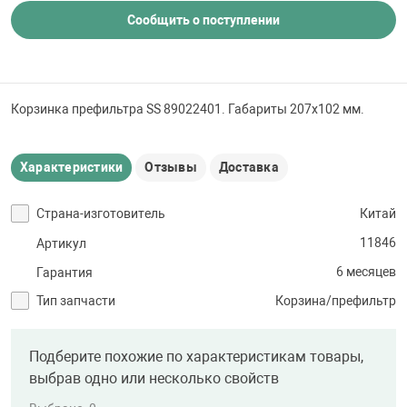
 для бассейна
Сообщить о поступлении
тинги
Корзинка префильтра SS 89022401. Габариты 207х102 мм.
е материалы
Характеристики
Отзывы
Доставка
Страна-изготовитель
Китай
11846
Артикул
6 месяцев
Гарантия
воздуха
Тип запчасти
Корзина/префильтр
манообразования
Подберите похожие по характеристикам товары,
выбрав одно или несколько свойств
таллические