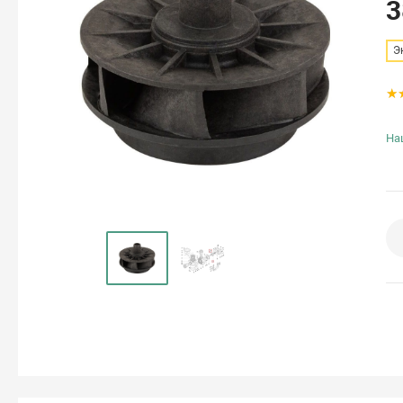
3
Э
На