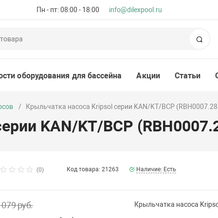
Пн - пт: 08:00 - 18:00
info@dilexpool.ru
Пои
ости оборудования для бассейна
Акции
Статьи
осов
Крыльчатка насоса Kripsol серии KAN/KT/BCP (RBH0007.28
 серии KAN/KT/BCP (RBH0007.
Код товара: 21263
Наличие: Есть
(0)
 079 руб.
Крыльчатка насоса Krips