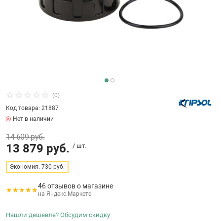
бассейнов
Ультрафиолето
Циркуляционны
Гейзеры
 поручни
Запчасти, друг
Тепловые насо
Зонты и шезлон
Пульты управле
аксессуары
Запчасти, расх
мощности SAW
Запчасти и акс
аксессуары
ракционы и
Комплекты сад
и
Инфракрасные 
Противоскольз
звлечения
Запчасти и акс
(0)
Код товара: 21887
Теплосберегаю
Нет в наличии
ие для автоматизации
14 609 руб.
Сматывающие у
13 879 руб.
/ шт.
ие для дезинфекции
Экономия: 730 руб.
Ограждение дл
46 отзывов о магазине
на Яндекс.Маркете
ссейном
Нашли дешевле? Обсудим скидку