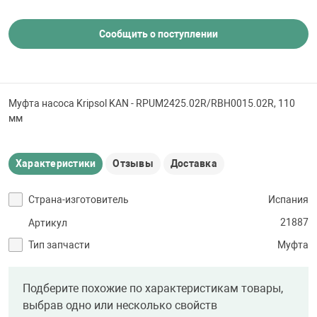
 для бассейна
Сообщить о поступлении
тинги
е материалы
Муфта насоса Kripsol KAN - RPUM2425.02R/RBH0015.02R, 110
мм
Характеристики
Отзывы
Доставка
Страна-изготовитель
Испания
21887
Артикул
воздуха
Тип запчасти
Муфта
манообразования
Подберите похожие по характеристикам товары,
выбрав одно или несколько свойств
таллические