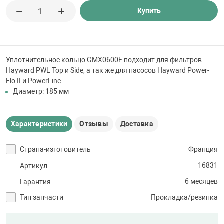
 для бассейна
Купить
тинги
Уплотнительное кольцо GMX0600F подходит для фильтров
е материалы
Hayward PWL Top и Side, а так же для насосов Hayward Power-
Flo II и PowerLine.
Диаметр: 185 мм
Характеристики
Отзывы
Доставка
Страна-изготовитель
Франция
воздуха
16831
Артикул
6 месяцев
Гарантия
манообразования
Тип запчасти
Прокладка/резинка
таллические