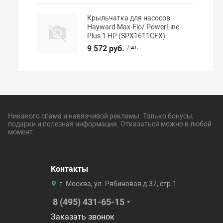
Крыльчатка для насосов
Hayward Max-Flo/ PowerLine
Plus 1 НР (SPX1611CEX)
9 572 руб.
/ шт.
Никакого спама и навязчивой рекламы. Только бонусы,
подарки и полезная информация. Отказаться можно в любой
момент.
Контакты
г. Москва, ул. Рябиновая д.37, стр.1
8 (495) 431-65-15
Заказать звонок