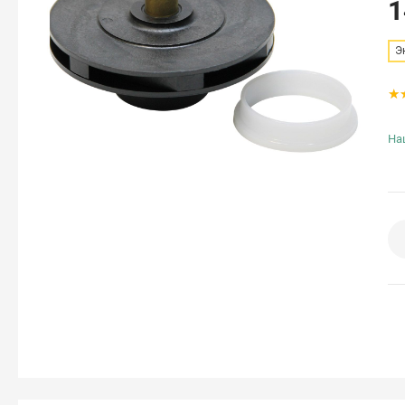
1
Э
На