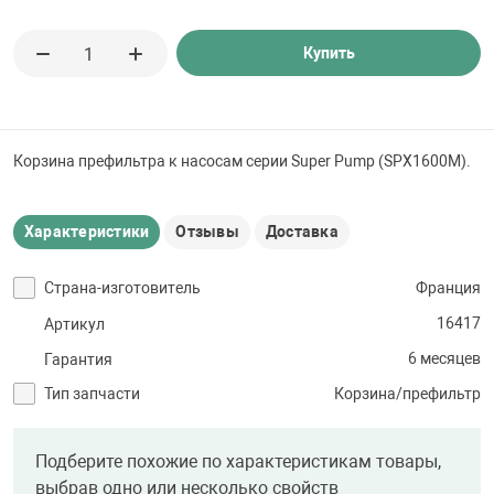
 для бассейна
Купить
тинги
е материалы
Корзина префильтра к насосам серии Super Pump (SPX1600M).
Характеристики
Отзывы
Доставка
Страна-изготовитель
Франция
16417
Артикул
воздуха
6 месяцев
Гарантия
Тип запчасти
Корзина/префильтр
манообразования
Подберите похожие по характеристикам товары,
выбрав одно или несколько свойств
таллические