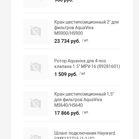
Кран шестипозиционный 2" для
фильтров AquaViva
MS900/HS900
23 734 руб.
/ шт.
Ротор Aquaviva для 4-поз.
клапана 1.5" MPV-16 (89281601)
1 509 руб.
/ шт.
Кран шестипозиционный 1,5"
для фильтров AquaViva
MS640/HS640
17 866 руб.
/ шт.
Шланг подключения Hayward
GMX152Z15 (1-1/4")