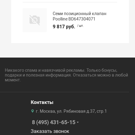
Семи позиционный клапан
Poolline BD647304071
9 817 руб.
/ шт.
Никакого спама и навязчивой рекламы. Только бонусы,
подарки и полезная информация. Отказаться можно в любой
момент.
Контакты
г. Москва, ул. Рябиновая д.37, стр.1
8 (495) 431-65-15
Заказать звонок