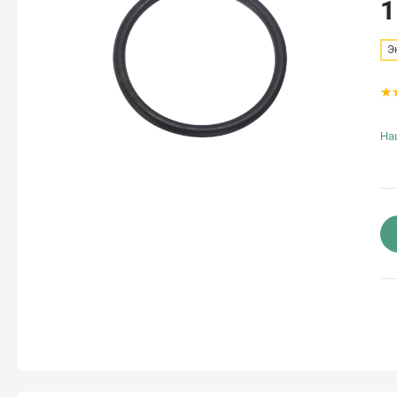
1
Э
На