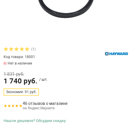
бассейнов
Ультрафиолето
Циркуляционны
Гейзеры
 поручни
Запчасти, друг
Тепловые насо
Зонты и шезлон
Пульты управле
аксессуары
Запчасти, расх
мощности SAW
Запчасти и акс
аксессуары
ракционы и
Комплекты сад
и
Инфракрасные 
Противоскольз
(1)
звлечения
Запчасти и акс
Код товара: 18001
Нет в наличии
Теплосберегаю
1 831 руб.
ие для автоматизации
1 740 руб.
/ шт.
Сматывающие у
ие для дезинфекции
Экономия: 91 руб.
46 отзывов о магазине
Ограждение дл
на Яндекс.Маркете
ссейном
Нашли дешевле? Обсудим скидку