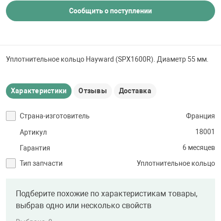
 для бассейна
Сообщить о поступлении
тинги
Уплотнительное кольцо Hayward (SPX1600R). Диаметр 55 мм.
е материалы
Характеристики
Отзывы
Доставка
Страна-изготовитель
Франция
18001
Артикул
6 месяцев
Гарантия
воздуха
Тип запчасти
Уплотнительное кольцо
манообразования
Подберите похожие по характеристикам товары,
выбрав одно или несколько свойств
таллические