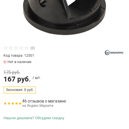
бассейнов
Ультрафиолето
Циркуляционны
Гейзеры
 поручни
Запчасти, друг
Тепловые насо
Зонты и шезлон
Пульты управле
аксессуары
Запчасти, расх
мощности SAW
Запчасти и акс
аксессуары
ракционы и
Комплекты сад
и
Инфракрасные 
Противоскольз
(0)
звлечения
Запчасти и акс
Код товара: 12501
Нет в наличии
Теплосберегаю
175 руб.
ие для автоматизации
167 руб.
/ шт.
Сматывающие у
ие для дезинфекции
Экономия: 8 руб.
46 отзывов о магазине
Ограждение дл
на Яндекс.Маркете
ссейном
Нашли дешевле? Обсудим скидку