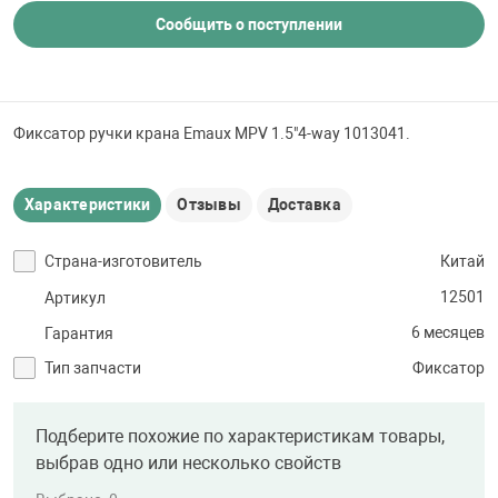
 для бассейна
Сообщить о поступлении
тинги
Фиксатор ручки крана Emaux MPV 1.5"4-way 1013041.
е материалы
Характеристики
Отзывы
Доставка
Страна-изготовитель
Китай
12501
Артикул
6 месяцев
Гарантия
воздуха
Тип запчасти
Фиксатор
манообразования
Подберите похожие по характеристикам товары,
выбрав одно или несколько свойств
таллические