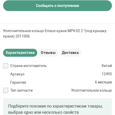
 для бассейна
Сообщить о поступлении
тинги
Уплотнительное кольцо Emaux крана MPV-02 2 "(под крышку
е материалы
крана) 2011006.
Характеристики
Отзывы
Доставка
Страна-изготовитель
Китай
12495
Артикул
воздуха
6 месяцев
Гарантия
Тип запчасти
Уплотнительное кольцо
манообразования
Подберите похожие по характеристикам товары,
выбрав одно или несколько свойств
таллические