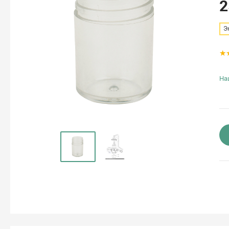
2
Э
На