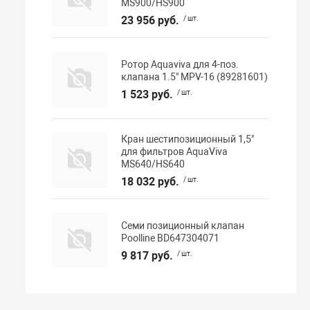
MS900/HS900
23 956 руб.
/ шт.
Ротор Aquaviva для 4-поз.
клапана 1.5" MPV-16 (89281601)
1 523 руб.
/ шт.
Кран шестипозиционный 1,5"
для фильтров AquaViva
MS640/HS640
18 032 руб.
/ шт.
Семи позиционный клапан
Poolline BD647304071
9 817 руб.
/ шт.