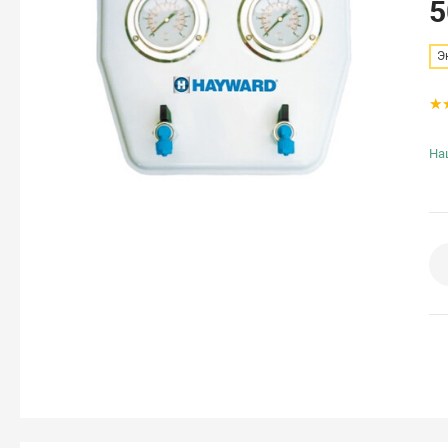
5
Э
На