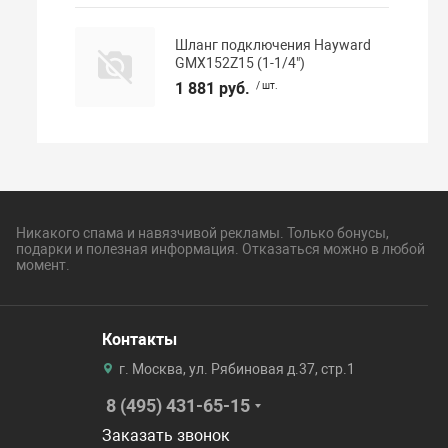
Шланг подключения Hayward
GMX152Z15 (1-1/4")
1 881 руб.
/ шт.
Никакого спама и навязчивой рекламы. Только бонусы,
подарки и полезная информация. Отказаться можно в любой
момент.
Контакты
г. Москва, ул. Рябиновая д.37, стр.1
8 (495) 431-65-15
Заказать звонок