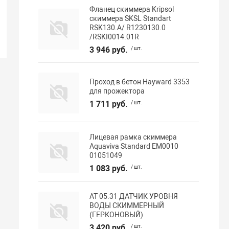
Фланец скиммера Kripsol
скиммера SKSL Standart
RSK130.A/ R1230130.0
/RSKI0014.01R
3 946 руб.
/ шт.
Проход в бетон Hayward 3353
для прожектора
1 711 руб.
/ шт.
Лицевая рамка скиммера
Aquaviva Standard EM0010
01051049
1 083 руб.
/ шт.
АТ 05.31 ДАТЧИК УРОВНЯ
ВОДЫ СКИММЕРНЫЙ
(ГЕРКОНОВЫЙ)
3 420 руб.
/ шт.