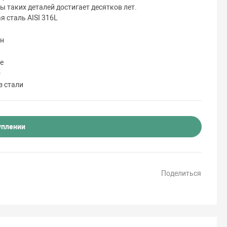
 таких деталей достигает десятков лет.
 сталь AISI 316L
он
е
Ф
з стали
уплении
Поделиться