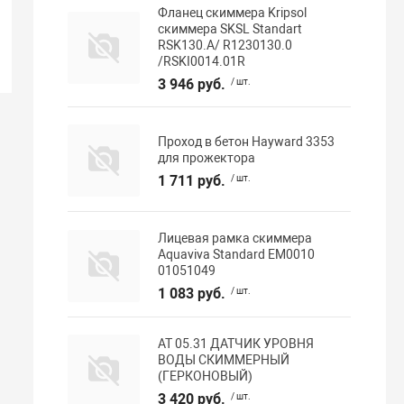
Фланец скиммера Kripsol
скиммера SKSL Standart
RSK130.A/ R1230130.0
/RSKI0014.01R
3 946 руб.
/ шт.
Проход в бетон Hayward 3353
для прожектора
1 711 руб.
/ шт.
Лицевая рамка скиммера
Aquaviva Standard EM0010
01051049
1 083 руб.
/ шт.
АТ 05.31 ДАТЧИК УРОВНЯ
ВОДЫ СКИММЕРНЫЙ
(ГЕРКОНОВЫЙ)
3 420 руб.
/ шт.