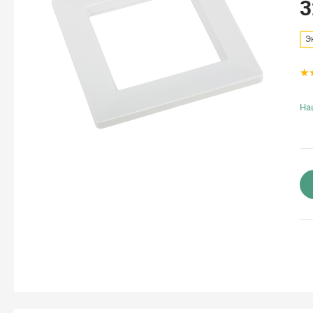
3
Э
На