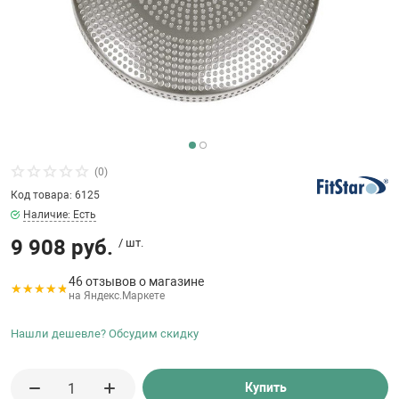
бассейнов
Ультрафиолето
Циркуляционны
Гейзеры
 поручни
Запчасти, друг
Тепловые насо
Зонты и шезлон
Пульты управле
аксессуары
Запчасти, расх
мощности SAW
Запчасти и акс
аксессуары
ракционы и
Комплекты сад
и
Инфракрасные 
Противоскольз
звлечения
Запчасти и акс
(0)
Код товара: 6125
Теплосберегаю
Наличие: Есть
ие для автоматизации
9 908 руб.
/ шт.
Сматывающие у
ие для дезинфекции
46 отзывов о магазине
на Яндекс.Маркете
Ограждение дл
Нашли дешевле? Обсудим скидку
ссейном
Купить