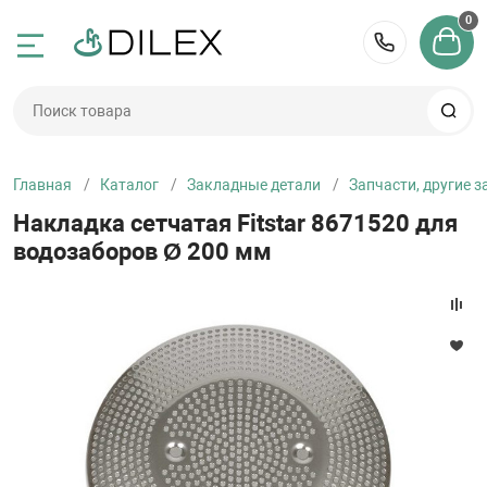
0
Назад
Назад
Назад
Назад
Назад
Назад
Назад
Назад
Назад
Назад
Назад
Назад
Назад
Назад
Назад
Назад
8 (495) 
-65-15
Бассейны
Фильтры и нас
Закладные дет
Нагрев воды
Освещение для
Лестницы и по
Водные аттрак
Спорт и развле
Оборудование 
Уход за бассей
Аксессуары для
Трубы и фитинг
Отделочные м
Сауны
Купели
Осушители воз
противотоки
воды
Главная
Каталог
Закладные детали
Запчасти, другие 
Сборные бассе
Насосы для бас
Скиммеры
Теплообменник
Прожекторы
Лестницы
Спортивное об
Химия для басс
Оборудование 
Трубы ПВХ
Панели для ха
Краны для хам
Купели
Осушители возд
-65-15
Накладка сетчатая Fitstar 8671520 для
Водопады
Дозирующие н
водозаборов Ø 200 мм
насосы
Каркасные бас
Фильтры и фил
Форсунки
Электронагрев
Запасные ламп
Поручни
Водные аттрак
Дозаторы для 
Термометры дл
Фитинги ПВХ
Пленка для бас
Курны
Термокрышки д
Осушители воз
системы
трансформатор
Оборудование д
Станции контро
течения
детали
Надувные басс
Донные сливы
Солнечные наг
Запчасти к лес
Каяки
Аксессуары для
Покрытие на ба
Запорная арма
Плитка и мозаи
Раковины
Запчасти к осу
Запчасти для н
Запчасти и ко
Хлоргенератор
Компрессоры
ы
СПА бассейны
Переливные си
Тепловые насо
Пылесосы для 
Покрытие под б
Клей и праймер
Копинговый ка
Электрокаменк
Запчасти для ф
Бесхлорные си
фильтрационны
Гидромассажны
для бассейнов
Ступени, поруч
Водозаборы
Запчасти и ко
Запчасти для п
Душ для бассе
Строительные 
Парогенератор