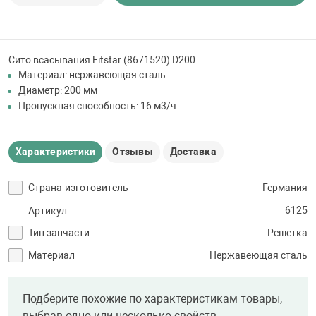
 для бассейна
тинги
Сито всасывания Fitstar (8671520) D200.
Материал: нержавеющая сталь
Диаметр: 200 мм
е материалы
Пропускная способность: 16 м3/ч
Характеристики
Отзывы
Доставка
Страна-изготовитель
Германия
6125
Артикул
воздуха
Тип запчасти
Решетка
Материал
Нержавеющая сталь
манообразования
Подберите похожие по характеристикам товары,
таллические
выбрав одно или несколько свойств