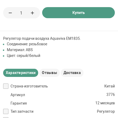
 для бассейна
Купить
тинги
е материалы
Регулятор подачи воздуха Aquaviva EM1835.
Соединение: резьбовое
Материал: ABS
Цвет: серый/белый
Характеристики
Отзывы
Доставка
воздуха
Страна-изготовитель
Китай
3776
Артикул
манообразования
12 месяцев
Гарантия
Тип запчасти
Регулятор
таллические