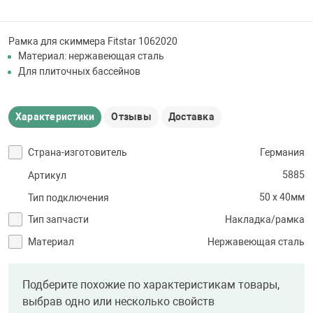
 для бассейна
Рамка для скиммера Fitstar 1062020
тинги
Материал: нержавеющая сталь
Для плиточных бассейнов
е материалы
Характеристики
Отзывы
Доставка
Страна-изготовитель
Германия
5885
Артикул
50 x 40мм
Тип подключения
Тип запчасти
Накладка/рамка
воздуха
Материал
Нержавеющая сталь
манообразования
Подберите похожие по характеристикам товары,
выбрав одно или несколько свойств
таллические