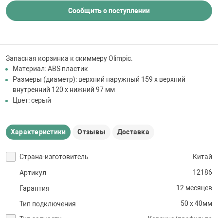
 для бассейна
Сообщить о поступлении
тинги
Запасная корзинка к скиммеру Olimpic.
е материалы
Материал: ABS пластик
Размеры (диаметр): верхний наружный 159 х верхний
внутренний 120 х нижний 97 мм
Цвет: серый
Характеристики
Отзывы
Доставка
воздуха
Страна-изготовитель
Китай
12186
Артикул
манообразования
12 месяцев
Гарантия
50 x 40мм
Тип подключения
таллические