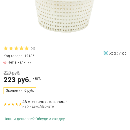
бассейнов
Ультрафиолето
Циркуляционны
Гейзеры
 поручни
Запчасти, друг
Тепловые насо
Зонты и шезлон
Пульты управле
аксессуары
Запчасти, расх
мощности SAW
Запчасти и акс
аксессуары
ракционы и
Комплекты сад
и
Инфракрасные 
Противоскольз
(4)
звлечения
Запчасти и акс
Код товара: 12186
Нет в наличии
Теплосберегаю
229 руб.
ие для автоматизации
223 руб.
/ шт.
Сматывающие у
ие для дезинфекции
Экономия: 6 руб.
46 отзывов о магазине
Ограждение дл
на Яндекс.Маркете
ссейном
Нашли дешевле? Обсудим скидку