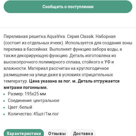
 для бассейна
Сообщить о поступлении
тинги
Переливная решетка AquaViva. Серия Classik. Наборная
е материалы
(состоит из отдельных ячеек). Используется для создания зоны
перелива в бассейнах. Выполняет функцию забора воды, а
также декорирующую функцию. Деталь изготовлена из
высокопрочного полимерного сплава, стойкого к УФ и
влажности. Материал рассчитан на круглогодичное
размещение на улице даже в условиях отрицательных
температур.
Цена указана за пог. м. Деталь отгружается
метрами погонными.
Размер: 195х25 мм
воздуха
Соединение: центральное
Цвет: белый
Количество: 45шт/1м.пог
манообразования
Характеристики
Отзывы
Доставка
таллические